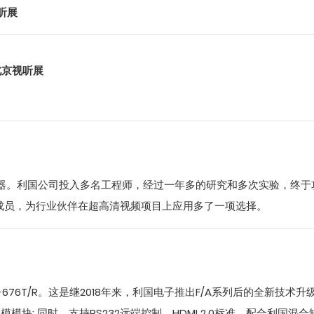
视听展
3北京视听展
换器。利国公司投入多名工程师，经过一年多的研究和多次实验，终于
成员，为行业伙伴在超高清视频项目上应用多了一项选择。
76T/R。这是继2018年来，利国电子推出F/A系列后的全新技术升级
模块; 同时，支持RS232远端控制、HDMI 2.0标准、配合利国混